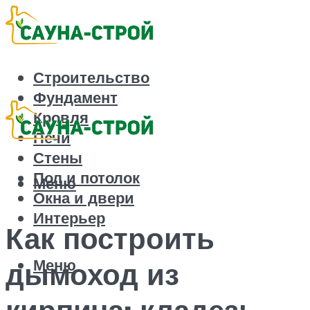
Строительство
Фундамент
Кровля
Печи
Стены
Пол и потолок
Меню
Окна и двери
Интерьер
Как построить
Меню
дымоход из
кирпича: кладезь