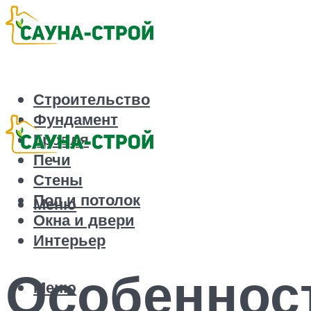
Строительство
Фундамент
Кровля
Печи
Стены
Пол и потолок
Меню
Окна и двери
Интерьер
Особенност
Меню