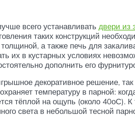
учше всего устанавливать
двери из 
готовления таких конструкций необхо
 толщиной, а также печь для закали
ть их в кустарных условиях невозмо
остоятельно дополнить его фурнитуро
грышное декоративное решение, так
охраняет температуру в парной: когд
тся тёплой на ощупь (около 40оС). К
ого света в небольшой тесной парно