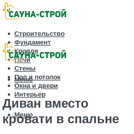
Строительство
Фундамент
Кровля
Печи
Стены
Пол и потолок
Меню
Окна и двери
Интерьер
Диван вместо
Меню
кровати в спальне