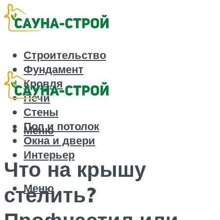
Строительство
Фундамент
Кровля
Печи
Стены
Пол и потолок
Меню
Окна и двери
Интерьер
Что на крышу
Меню
стелить?
Профнастил или