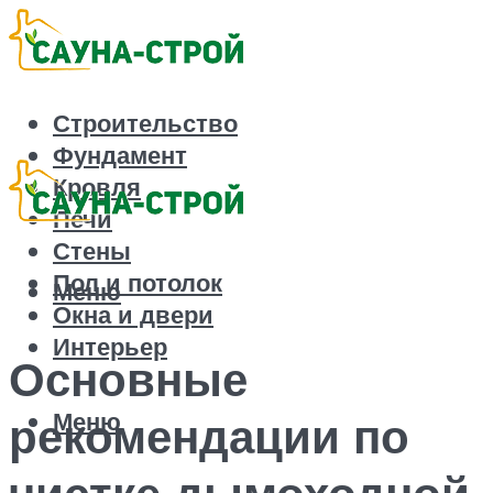
Строительство
Фундамент
Кровля
Печи
Стены
Пол и потолок
Меню
Окна и двери
Интерьер
Основные
Меню
рекомендации по
чистке дымоходной