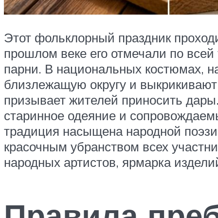
Этот фольклорный праздник проходи
прошлом веке его отмечали по всей
парни. В национальных костюмах, н
близлежащую округу и выкрикивают
призывает жителей приносить дары.
старинное одеяние и сопровождаемы
традиция насыщена народной поэзие
красочным убранством всех участни
народных артистов, ярмарка издели
Правила пре