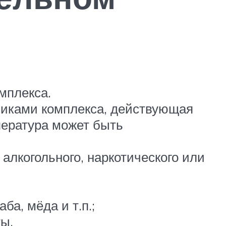
мплекса.
никами комплекса, действующая
пература может быть
лкогольного, наркотического или
ба, мёда и т.п.;
ты.