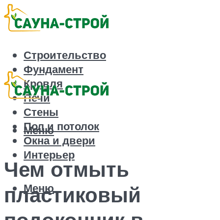
Строительство
Фундамент
Кровля
Печи
Стены
Пол и потолок
Меню
Окна и двери
Интерьер
Чем отмыть
Меню
пластиковый
подоконник в