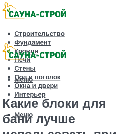
Строительство
Фундамент
Кровля
Печи
Стены
Пол и потолок
Меню
Окна и двери
Интерьер
Какие блоки для
Меню
бани лучше
использовать при