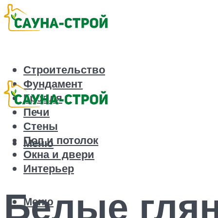
Строительство
Фундамент
Кровля
Печи
Стены
Пол и потолок
Меню
Окна и двери
Интерьер
Белые гля
Меню