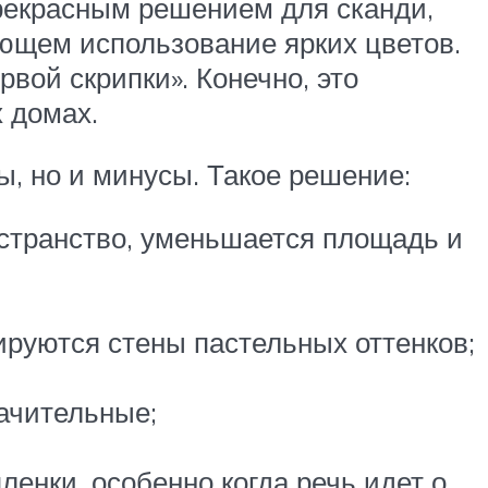
прекрасным решением для сканди,
ающем использование ярких цветов.
вой скрипки». Конечно, это
х домах.
ы, но и минусы. Такое решение:
остранство, уменьшается площадь и
ируются стены пастельных оттенков;
начительные;
енки, особенно когда речь идет о