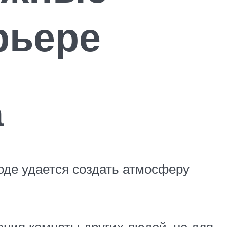
рьере
а
оде удается создать атмосферу