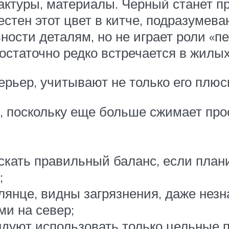
актуры, материалы. Черный станет 
естен этот цвет в китче, подразумев
сти деталям, но не играет роли «пер
достаточно редко встречается в жилы
рьер, учитывают не только его плюс
т, поскольку еще больше сжимает пр
искать правильный баланс, если план
;
лянце, видны загрязнения, даже нез
ми на север;
дуют использовать только цельные пл