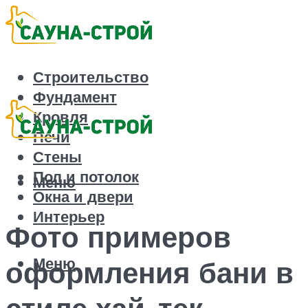
Строительство
Фундамент
Кровля
Печи
Стены
Пол и потолок
Меню
Окна и двери
Интерьер
Фото примеров
Меню
оформления бани в
стиле хай-тек