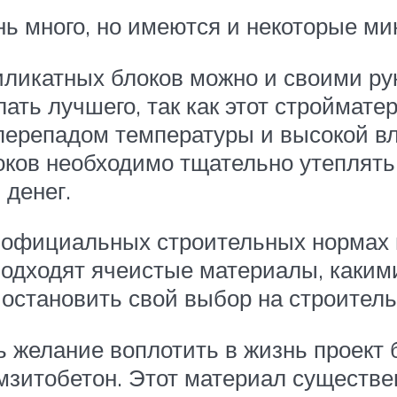
нь много, но имеются и некоторые ми
иликатных блоков можно и своими рук
лать лучшего, так как этот строймат
 перепадом температуры и высокой в
ков необходимо тщательно утеплять 
денег.
в официальных строительных нормах и
е подходят ячеистые материалы, каки
 остановить свой выбор на строител
 желание воплотить в жизнь проект 
мзитобетон. Этот материал существен