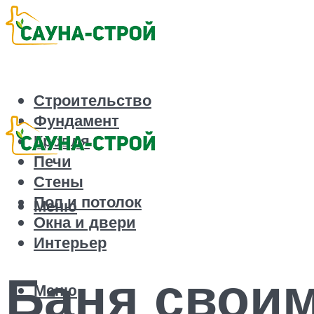
Строительство
Фундамент
Кровля
Печи
Стены
Пол и потолок
Меню
Окна и двери
Интерьер
Баня своим
Меню