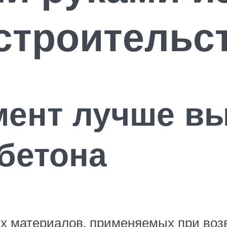
строительс
мент лучше вы
бетона
х материалов, применяемых при возв