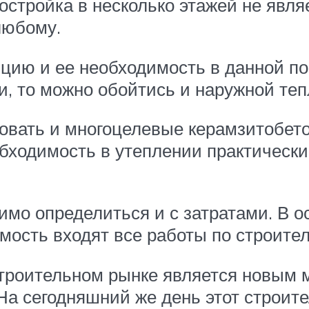
остройка в несколько этажей не явл
любому.
цию и ее необходимость в данной по
и, то можно обойтись и наружной те
овать и многоцелевые керамзитобето
ходимость в утеплении практически 
мо определиться и с затратами. В о
имость входят все работы по строител
строительном рынке является новым
 На сегодняшний же день этот строи