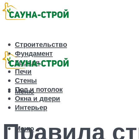
Строительство
Фундамент
Кровля
Печи
Стены
Пол и потолок
Меню
Окна и двери
Интерьер
Правила ст
Меню