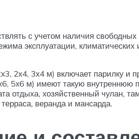
влять с учетом наличия свободных 
жима эксплуатации, климатических и
х3, 2х4, 3х4 м) включает парилку и 
х6, 5х6 м) имеют такую внутреннюю п
ната отдыха, хозяйственный чулан, т
 терраса, веранда и мансарда.
ие и составл