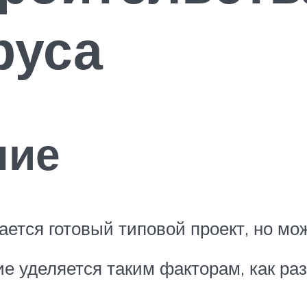
руса
ние
ется готовый типовой проект, но мож
е уделяется таким факторам, как ра