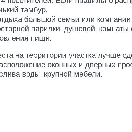
–4 посетителей. Если правильно рас
нький тамбур.
отдыха большой семьи или компании 
осторной парилки, душевой, комнаты
товления пищи.
места на территории участка лучше с
расположение оконных и дверных прое
 слива воды, крупной мебели.