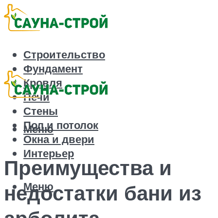
Строительство
Фундамент
Кровля
Печи
Стены
Пол и потолок
Меню
Окна и двери
Интерьер
Преимущества и
Меню
недостатки бани из
арболита